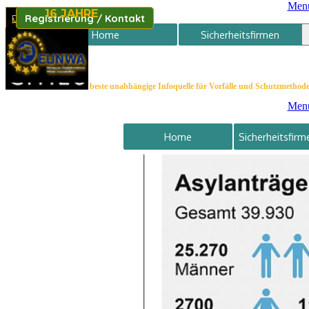
Menü
Direkt zum Seiteninhalt
16 JAHRE
Sicherheitsfolder bestellen
Registrierung / Kontakt
Impressum
Datenschutz
Member of
Home
Sicherheitsfirmen
Ko
Die beste unabhängige Infoquelle für Vorfälle und Schutzmethod
Menü
Home
Sicherheitsfirm