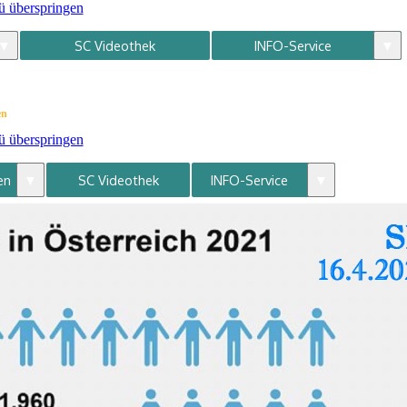
 überspringen
▼
▼
SC Videothek
INFO-Service
en
 überspringen
▼
▼
en
SC Videothek
INFO-Service