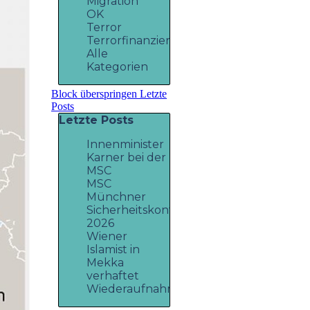
Migration
OK
Terror
Terrorfinanzierung
Alle
Kategorien
Block überspringen Letzte
Posts
Letzte Posts
Innenminister
Karner bei der
MSC
MSC
Münchner
Sicherheitskonferenz
2026
Wiener
Islamist in
Mekka
verhaftet
Wiederaufnahme