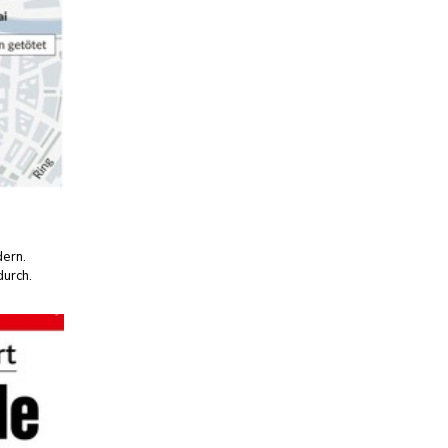
dern.
durch.