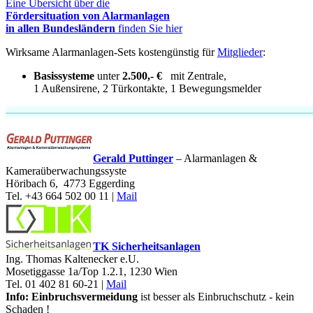
Eine Übersicht über die
Fördersituation von Alarmanlagen
in allen Bundesländern
finden Sie hier
Wirksame Alarmanlagen-Sets kostengünstig für
Mitglieder
:
Basissysteme
unter
2.500,- €
mit
Zentrale,
1 Außensirene, 2 Türkontakte, 1 Bewegungsmelder
Gerald Puttinger
– Alarmanlagen &
Kameraüberwachungssyste
Höribach 6, 4773 Eggerding
Tel. +43 664 502 00 11 |
Mail
TK Sicherheitsanlagen
Ing. Thomas Kaltenecker e.U.
Mosetiggasse 1a/Top
1.2.1, 1230 Wien
Tel. 01 402 81 60-21 |
Mail
Info:
Einbruchsvermeidung
ist besser als Einbruchschutz - kein
Schaden !