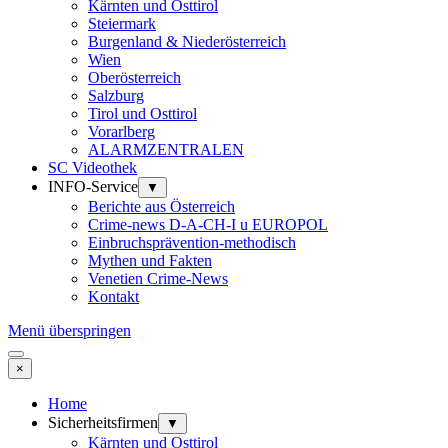
Kärnten und Osttirol
Steiermark
Burgenland & Niederösterreich
Wien
Oberösterreich
Salzburg
Tirol und Osttirol
Vorarlberg
ALARMZENTRALEN
SC Videothek
INFO-Service
▼
Berichte aus Österreich
Crime-news D-A-CH-I u EUROPOL
Einbruchsprävention-methodisch
Mythen und Fakten
Venetien Crime-News
Kontakt
Menü überspringen
×
Home
Sicherheitsfirmen
▼
Kärnten und Osttirol