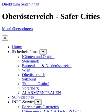
Direkt zum Seiteninhalt
Oberösterreich - Safer Cities
Menü überspringen
×
Home
Sicherheitsfirmen
▼
Kärnten und Osttirol
Steiermark
Burgenland & Niederösterreich
Wien
Oberösterreich
Salzburg
Tirol und Osttirol
Vorarlberg
ALARMZENTRALEN
SC Videothek
INFO-Service
▼
Berichte aus Österreich
Crime-news D-A-CH-I u EUROPOL