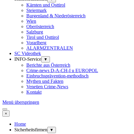
Kärnten und Osttirol
Steiermark
Burgenland & Niederösterreich
Wien
Oberösterreich
Salzburg
Tirol und Osttirol
Vorarlberg
ALARMZENTRALEN
SC Videothek
INFO-Service
▼
Berichte aus Österreich
Crime-news D-A-CH-I u EUROPOL
Einbruchsprävention-methodisch
Mythen und Fakten
Venetien Crime-News
Kontakt
Menü überspringen
×
Home
Sicherheitsfirmen
▼