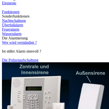
Elemente
Funktionen
Sonderfunktionen
Nachtschaltung
Überfallalarm
Feueralarm
Wasseralarm
Die Alarmierung
Wer wird verständigt ?
Ist stiller Alarm sinnvoll ?
Die Polizeiaufschaltung