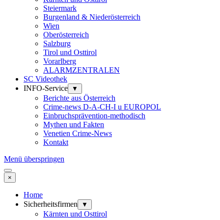
Steiermark
Burgenland & Niederösterreich
Wien
Oberösterreich
Salzburg
Tirol und Osttirol
Vorarlberg
ALARMZENTRALEN
SC Videothek
INFO-Service
▼
Berichte aus Österreich
Crime-news D-A-CH-I u EUROPOL
Einbruchsprävention-methodisch
Mythen und Fakten
Venetien Crime-News
Kontakt
Menü überspringen
×
Home
Sicherheitsfirmen
▼
Kärnten und Osttirol