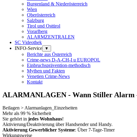
Burgenland & Niederösterreich
Wien
Oberösterreich
Salzburg
Tirol und Osttirol
Vorarlberg
ALARMZENTRALEN
SC Videothek
INFO-Service
▼
Berichte aus Österreich
Crime-news D-A-CH-I u EUROPOL
Einbruchsprävention-methodisch
Mythen und Fakten
Venetien Crime-News
Kontakt
ALARMANLAGEN - Wann Stiller Alarm - 
Beilagen > Alarmanlagen_Einzelseiten
Mehr als 99 % Sicherheit
Sie gehört in
jedes Wohnhaus
!
Aktivierung/Deaktivierung über Handsender und Handy.
Aktivierung Gewerblicher Systeme
: Über 7-Tage-Timer
Wirkungsweise