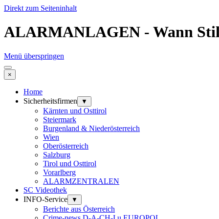
Direkt zum Seiteninhalt
ALARMANLAGEN - Wann Stiller 
Menü überspringen
×
Home
Sicherheitsfirmen
▼
Kärnten und Osttirol
Steiermark
Burgenland & Niederösterreich
Wien
Oberösterreich
Salzburg
Tirol und Osttirol
Vorarlberg
ALARMZENTRALEN
SC Videothek
INFO-Service
▼
Berichte aus Österreich
Crime-news D-A-CH-I u EUROPOL