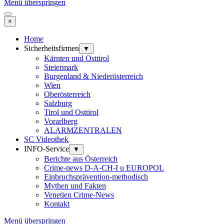
Menü überspringen
×
Home
Sicherheitsfirmen
▼
Kärnten und Osttirol
Steiermark
Burgenland & Niederösterreich
Wien
Oberösterreich
Salzburg
Tirol und Osttirol
Vorarlberg
ALARMZENTRALEN
SC Videothek
INFO-Service
▼
Berichte aus Österreich
Crime-news D-A-CH-I u EUROPOL
Einbruchsprävention-methodisch
Mythen und Fakten
Venetien Crime-News
Kontakt
Menü überspringen