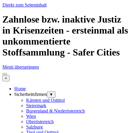
Direkt zum Seiteninhalt
Zahnlose bzw. inaktive Justiz
in Krisenzeiten - ersteinmal als
unkommentierte
Stoffsammlung - Safer Cities
Menü überspringen
×
Home
Sicherheitsfirmen
▼
Kärnten und Osttirol
Steiermark
Burgenland & Niederösterreich
Wien
Oberösterreich
Salzburg
Tirol und Osttirol