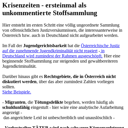
Krisenzeiten - ersteinmal als
unkommentierte Stoffsammlung
Hier entsteht im ersten Schritt eine völlig ungeordnete Sammlung
von offensichtlichen Justizversäumnissen, die interessanterweise in
Österreich bzw. auch in Deutschland nicht aufgearbeitet werden.
Im Fall der
Jugendgerichtsbarkeit
hat die
Österreichische Justiz
auf die zunehmende Jugendkriminalität nicht reagiert
-
in
Deutschland wird zumindest der Rahmen ausgeschöpft.
Hier eine
beginnende Stoffsammlung zur steigenden und gewaltbereiteren
Jugendkriminalität.
Darüber hinaus gibt es
Rechtsgebiete, die in Österreich nicht
diskutiert werden
, über das aber zumindest Zahlen vorliegen
sollten.
Siehe Beispiele.
-
Migranten
, die
Tötungsdelikte
begehen, werden häufig als
schuldunfähig
eingestuft - hier wäre eine analytische Aufarbeitung
angezeigt -
das angerichtete Leid ist unbeschreiblich und unauslöschlich -
-
Vorbestrafter TÄTER wird nach
schwerer Körperverletzung