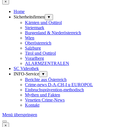
×
Home
Sicherheitsfirmen
▼
Kärnten und Osttirol
Steiermark
Burgenland & Niederösterreich
Wien
Oberösterreich
Salzburg
Tirol und Osttirol
Vorarlberg
ALARMZENTRALEN
SC Videothek
INFO-Service
▼
Berichte aus Österreich
Crime-news D-A-CH-I u EUROPOL
Einbruchsprävention-methodisch
Mythen und Fakten
Venetien Crime-News
Kontakt
Menü überspringen
×