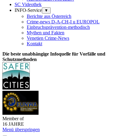
SC Videothek
INFO-Service
▼
Berichte aus Österreich
Crime-news D-A-CH-I u EUROPOL
Einbruchsprävention-methodisch
Mythen und Fakten
Venetien Crime-News
Kontakt
Die beste unabhängige Infoquelle für Vorfälle und
Schutzmethoden
Member of
16 JAHRE
Menü überspringen