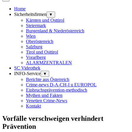
Home
Sicherheitsfirmen
▼
Kärnten und Osttirol
Steiermark
Burgenland & Niederösterreich
Wien
Oberösterreich
Salzburg
Tirol und Osttirol
Vorarlberg
ALARMZENTRALEN
SC Videothek
INFO-Service
▼
Berichte aus Österreich
Crime-news D-A-CH-I u EUROPOL
Einbruchsprävention-methodisch
Mythen und Fakten
Venetien Crime-News
Kontakt
Vorfälle verschweigen verhindert
Prävention