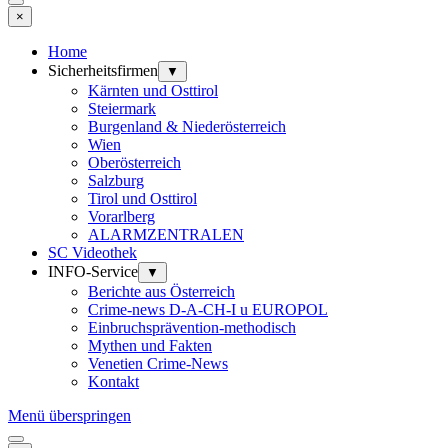
×
Home
Sicherheitsfirmen
▼
Kärnten und Osttirol
Steiermark
Burgenland & Niederösterreich
Wien
Oberösterreich
Salzburg
Tirol und Osttirol
Vorarlberg
ALARMZENTRALEN
SC Videothek
INFO-Service
▼
Berichte aus Österreich
Crime-news D-A-CH-I u EUROPOL
Einbruchsprävention-methodisch
Mythen und Fakten
Venetien Crime-News
Kontakt
Menü überspringen