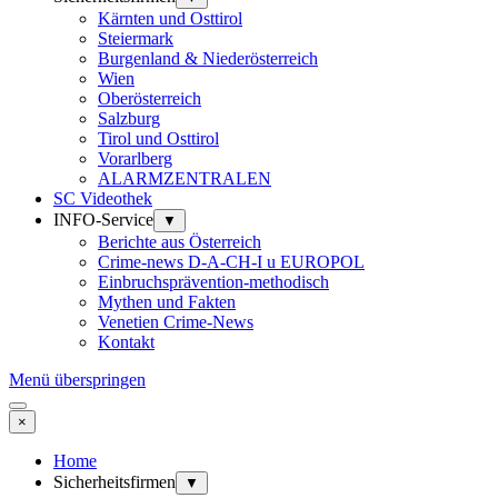
Kärnten und Osttirol
Steiermark
Burgenland & Niederösterreich
Wien
Oberösterreich
Salzburg
Tirol und Osttirol
Vorarlberg
ALARMZENTRALEN
SC Videothek
INFO-Service
▼
Berichte aus Österreich
Crime-news D-A-CH-I u EUROPOL
Einbruchsprävention-methodisch
Mythen und Fakten
Venetien Crime-News
Kontakt
Menü überspringen
×
Home
Sicherheitsfirmen
▼