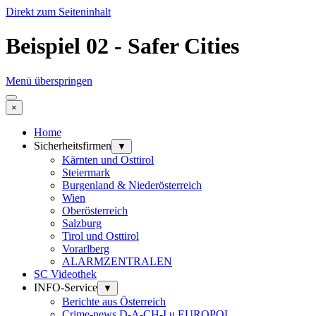
Direkt zum Seiteninhalt
Beispiel 02 - Safer Cities
Menü überspringen
×
Home
Sicherheitsfirmen
▼
Kärnten und Osttirol
Steiermark
Burgenland & Niederösterreich
Wien
Oberösterreich
Salzburg
Tirol und Osttirol
Vorarlberg
ALARMZENTRALEN
SC Videothek
INFO-Service
▼
Berichte aus Österreich
Crime-news D-A-CH-I u EUROPOL