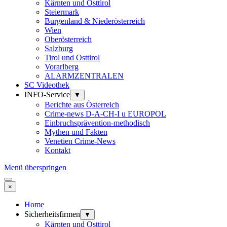
Kärnten und Osttirol
Steiermark
Burgenland & Niederösterreich
Wien
Oberösterreich
Salzburg
Tirol und Osttirol
Vorarlberg
ALARMZENTRALEN
SC Videothek
INFO-Service
▼
Berichte aus Österreich
Crime-news D-A-CH-I u EUROPOL
Einbruchsprävention-methodisch
Mythen und Fakten
Venetien Crime-News
Kontakt
Menü überspringen
×
Home
Sicherheitsfirmen
▼
Kärnten und Osttirol