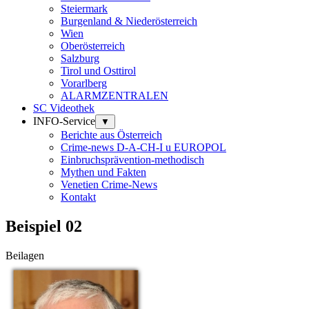
Steiermark
Burgenland & Niederösterreich
Wien
Oberösterreich
Salzburg
Tirol und Osttirol
Vorarlberg
ALARMZENTRALEN
SC Videothek
INFO-Service
▼
Berichte aus Österreich
Crime-news D-A-CH-I u EUROPOL
Einbruchsprävention-methodisch
Mythen und Fakten
Venetien Crime-News
Kontakt
Beispiel 02
Beilagen