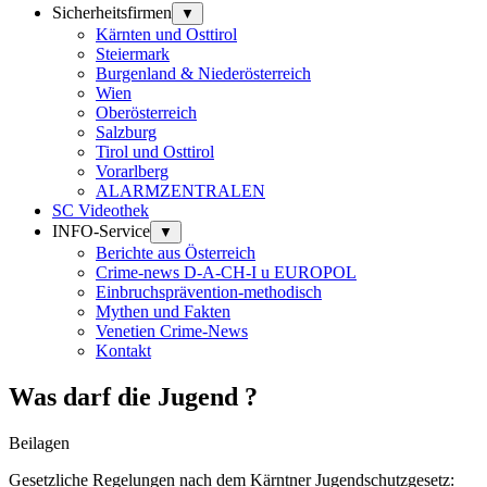
Sicherheitsfirmen
▼
Kärnten und Osttirol
Steiermark
Burgenland & Niederösterreich
Wien
Oberösterreich
Salzburg
Tirol und Osttirol
Vorarlberg
ALARMZENTRALEN
SC Videothek
INFO-Service
▼
Berichte aus Österreich
Crime-news D-A-CH-I u EUROPOL
Einbruchsprävention-methodisch
Mythen und Fakten
Venetien Crime-News
Kontakt
Was darf die Jugend ?
Beilagen
Gesetzliche Regelungen nach dem Kärntner Jugendschutzgesetz: