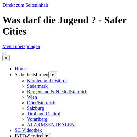
Direkt zum Seiteninhalt
Was darf die Jugend ? - Safer
Cities
Menü überspringen
×
Home
Sicherheitsfirmen
▼
Kärnten und Osttirol
Steiermark
Burgenland & Niederösterreich
Wien
Oberösterreich
Salzburg
Tirol und Osttirol
Vorarlberg
ALARMZENTRALEN
SC Videothek
INFO-Service
▼