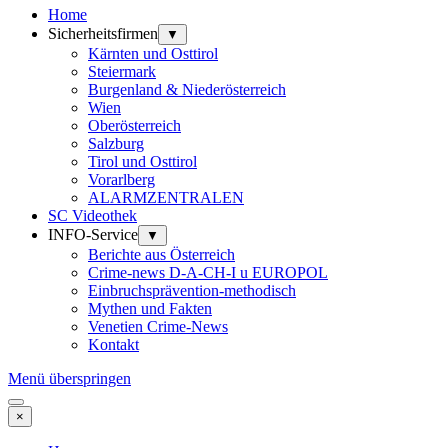
Home
Sicherheitsfirmen
▼
Kärnten und Osttirol
Steiermark
Burgenland & Niederösterreich
Wien
Oberösterreich
Salzburg
Tirol und Osttirol
Vorarlberg
ALARMZENTRALEN
SC Videothek
INFO-Service
▼
Berichte aus Österreich
Crime-news D-A-CH-I u EUROPOL
Einbruchsprävention-methodisch
Mythen und Fakten
Venetien Crime-News
Kontakt
Menü überspringen
×