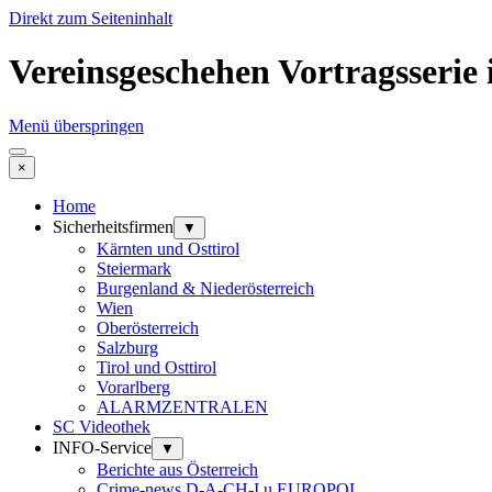
Direkt zum Seiteninhalt
Vereinsgeschehen Vortragsserie i
Menü überspringen
×
Home
Sicherheitsfirmen
▼
Kärnten und Osttirol
Steiermark
Burgenland & Niederösterreich
Wien
Oberösterreich
Salzburg
Tirol und Osttirol
Vorarlberg
ALARMZENTRALEN
SC Videothek
INFO-Service
▼
Berichte aus Österreich
Crime-news D-A-CH-I u EUROPOL