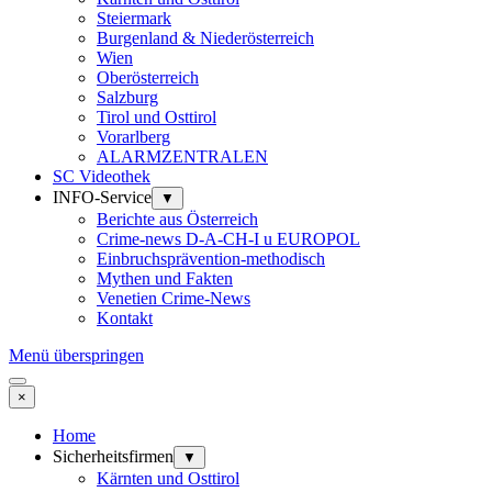
Steiermark
Burgenland & Niederösterreich
Wien
Oberösterreich
Salzburg
Tirol und Osttirol
Vorarlberg
ALARMZENTRALEN
SC Videothek
INFO-Service
▼
Berichte aus Österreich
Crime-news D-A-CH-I u EUROPOL
Einbruchsprävention-methodisch
Mythen und Fakten
Venetien Crime-News
Kontakt
Menü überspringen
×
Home
Sicherheitsfirmen
▼
Kärnten und Osttirol