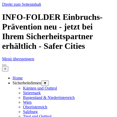
Direkt zum Seiteninhalt
INFO-FOLDER Einbruchs-
Prävention neu - jetzt bei
Ihrem Sicherheitspartner
erhältlich - Safer Cities
Menü überspringen
×
Home
Sicherheitsfirmen
▼
Kärnten und Osttirol
Steiermark
Burgenland & Niederösterreich
Wien
Oberösterreich
Salzburg
Tirol und Osttirol