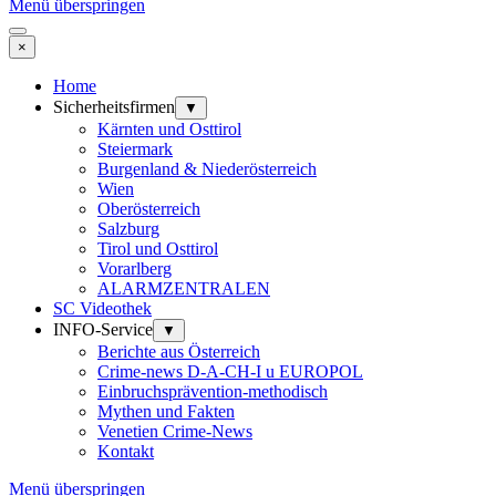
Menü überspringen
×
Home
Sicherheitsfirmen
▼
Kärnten und Osttirol
Steiermark
Burgenland & Niederösterreich
Wien
Oberösterreich
Salzburg
Tirol und Osttirol
Vorarlberg
ALARMZENTRALEN
SC Videothek
INFO-Service
▼
Berichte aus Österreich
Crime-news D-A-CH-I u EUROPOL
Einbruchsprävention-methodisch
Mythen und Fakten
Venetien Crime-News
Kontakt
Menü überspringen